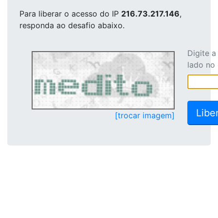
Para liberar o acesso
do IP
216.73.217.146
,
responda ao desafio abaixo.
Digite 
lado no
[trocar imagem]